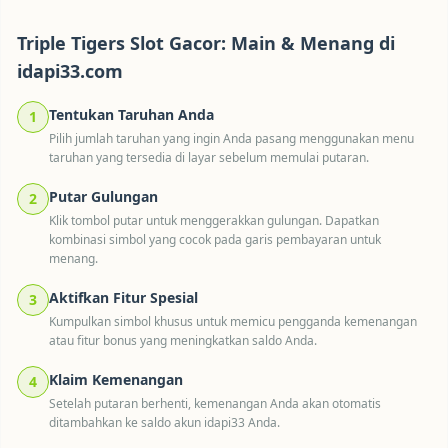
Triple Tigers Slot Gacor: Main & Menang di
idapi33.com
Tentukan Taruhan Anda
1
Pilih jumlah taruhan yang ingin Anda pasang menggunakan menu
taruhan yang tersedia di layar sebelum memulai putaran.
Putar Gulungan
2
Klik tombol putar untuk menggerakkan gulungan. Dapatkan
kombinasi simbol yang cocok pada garis pembayaran untuk
menang.
Aktifkan Fitur Spesial
3
Kumpulkan simbol khusus untuk memicu pengganda kemenangan
atau fitur bonus yang meningkatkan saldo Anda.
Klaim Kemenangan
4
Setelah putaran berhenti, kemenangan Anda akan otomatis
ditambahkan ke saldo akun idapi33 Anda.