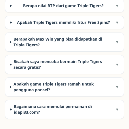
Berapa nilai RTP dari game Triple Tigers?
▼
Apakah Triple Tigers memiliki fitur Free Spins?
▼
Berapakah Max Win yang bisa didapatkan di
▼
Triple Tigers?
Bisakah saya mencoba bermain Triple Tigers
▼
secara gratis?
Apakah game Triple Tigers ramah untuk
▼
pengguna ponsel?
Bagaimana cara memulai permainan di
▼
idapi33.com?