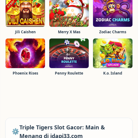
Zodiac Charms
Merry X Mas
Jili Caishen
Phoenix Rises
Penny Roulette
K.o. Island
Triple Tigers Slot Gacor: Main &
⚙️
Menang di idapi33.com