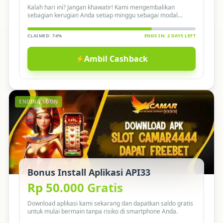
Kalah hari ini? Jangan khawatir! Kami mengembalikan
sebagian kerugian Anda setiap minggu sebagai modal
kemenangan baru.
CLAIMED: 74%
ENDS IN: 2 DAYS LEFT
Ambil Cashback
⚡
ENDING SOON
Bonus Install Aplikasi API33
Rp 50.000 Gratis
Download aplikasi kami sekarang dan dapatkan saldo gratis
untuk mulai bermain tanpa risiko di smartphone Anda.