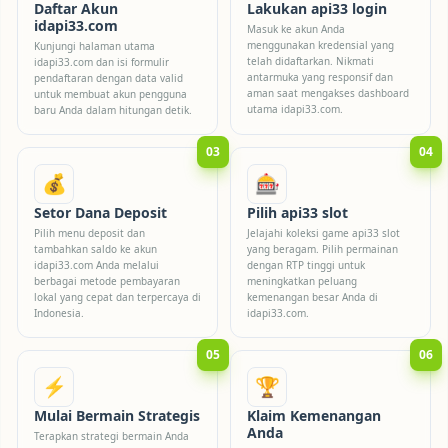
Daftar Akun
Lakukan api33 login
idapi33.com
Masuk ke akun Anda
menggunakan kredensial yang
Kunjungi halaman utama
telah didaftarkan. Nikmati
idapi33.com dan isi formulir
antarmuka yang responsif dan
pendaftaran dengan data valid
aman saat mengakses dashboard
untuk membuat akun pengguna
utama idapi33.com.
baru Anda dalam hitungan detik.
03
04
💰
🎰
Setor Dana Deposit
Pilih api33 slot
Pilih menu deposit dan
Jelajahi koleksi game api33 slot
tambahkan saldo ke akun
yang beragam. Pilih permainan
idapi33.com Anda melalui
dengan RTP tinggi untuk
berbagai metode pembayaran
meningkatkan peluang
lokal yang cepat dan terpercaya di
kemenangan besar Anda di
Indonesia.
idapi33.com.
05
06
⚡
🏆
Mulai Bermain Strategis
Klaim Kemenangan
Anda
Terapkan strategi bermain Anda