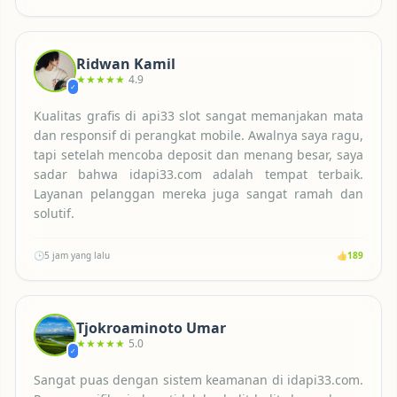
Ridwan Kamil
★★★★★
4.9
✓
Kualitas grafis di api33 slot sangat memanjakan mata
dan responsif di perangkat mobile. Awalnya saya ragu,
tapi setelah mencoba deposit dan menang besar, saya
sadar bahwa idapi33.com adalah tempat terbaik.
Layanan pelanggan mereka juga sangat ramah dan
solutif.
🕒
5 jam yang lalu
👍
189
Tjokroaminoto Umar
★★★★★
5.0
✓
Sangat puas dengan sistem keamanan di idapi33.com.