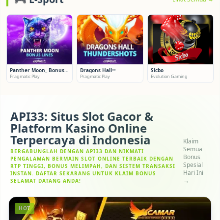
Panther Moon_ Bonus Lines™
Dragons Hall™
Sicbo
Pragmatic Play
Pragmatic Play
Evolution Gaming
API33: Situs Slot Gacor &
Platform Kasino Online
Terpercaya di Indonesia
Klaim
Semua
BERGABUNGLAH DENGAN API33 DAN NIKMATI
Bonus
PENGALAMAN BERMAIN SLOT ONLINE TERBAIK DENGAN
Spesial
RTP TINGGI, BONUS MELIMPAH, DAN SISTEM TRANSAKSI
Hari Ini
INSTAN. DAFTAR SEKARANG UNTUK KLAIM BONUS
→
SELAMAT DATANG ANDA!
HOT