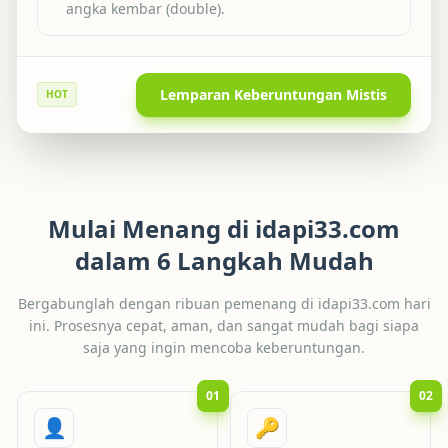
angka kembar (double).
Lemparan Keberuntungan Mistis
HOT
Mulai Menang di idapi33.com
dalam 6 Langkah Mudah
Bergabunglah dengan ribuan pemenang di idapi33.com hari
ini. Prosesnya cepat, aman, dan sangat mudah bagi siapa
saja yang ingin mencoba keberuntungan.
01
02
👤
🔑