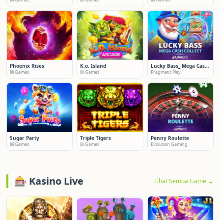
Phoenix Rises
K.o. Island
Lucky Bass_ Mega Cash Collect
Jili Games
Jili Games
Pragmatic Play
Sugar Party
Triple Tigers
Penny Roulette
Jili Games
Jili Games
Evolution Gaming
🎰 Kasino Live
Lihat Semua Game →