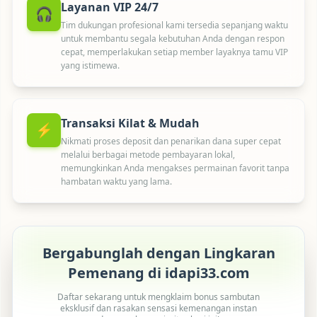
Vina** berhasil menarik 900,000 IDR
Layanan VIP 24/7
🎧
Wawan** deposit sukses 500,000 IDR
Tim dukungan profesional kami tersedia sepanjang waktu
Xena** menang besar 4,000,000 IDR
untuk membantu segala kebutuhan Anda dengan respon
Yanto** menarik dana 300,000 IDR
cepat, memperlakukan setiap member layaknya tamu VIP
yang istimewa.
Zaki** menerima bonus 50,000 IDR
Amel** menang jackpot 1,800,000 IDR
Bamb** berhasil deposit 200,000 IDR
Citra** menarik dana 400,000 IDR
Transaksi Kilat & Mudah
⚡
Doni** menerima cashback 25,000 IDR
Nikmati proses deposit dan penarikan dana super cepat
Endah** menang slot 600,000 IDR
melalui berbagai metode pembayaran lokal,
memungkinkan Anda mengakses permainan favorit tanpa
Farid** berhasil menarik 1,300,000 IDR
hambatan waktu yang lama.
Gani** deposit sukses 300,000 IDR
Hana** menang besar 3,500,000 IDR
Bergabunglah dengan Lingkaran
Pemenang di idapi33.com
Daftar sekarang untuk mengklaim bonus sambutan
eksklusif dan rasakan sensasi kemenangan instan