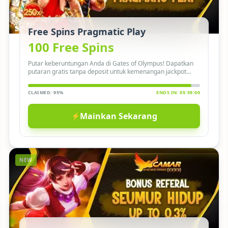
Free Spins Pragmatic Play
100 Free Spins
Putar keberuntungan Anda di Gates of Olympus! Dapatkan
putaran gratis tanpa deposit untuk kemenangan jackpot
maksimal.
CLAIMED: 95%
ENDS IN: 05:59:00
Mainkan Sekarang
⚡
NEW