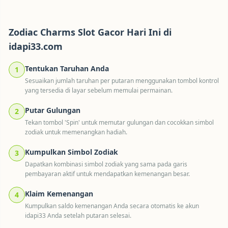
Zodiac Charms Slot Gacor Hari Ini di
idapi33.com
Tentukan Taruhan Anda
1
Sesuaikan jumlah taruhan per putaran menggunakan tombol kontrol
yang tersedia di layar sebelum memulai permainan.
Putar Gulungan
2
Tekan tombol 'Spin' untuk memutar gulungan dan cocokkan simbol
zodiak untuk memenangkan hadiah.
Kumpulkan Simbol Zodiak
3
Dapatkan kombinasi simbol zodiak yang sama pada garis
pembayaran aktif untuk mendapatkan kemenangan besar.
Klaim Kemenangan
4
Kumpulkan saldo kemenangan Anda secara otomatis ke akun
idapi33 Anda setelah putaran selesai.