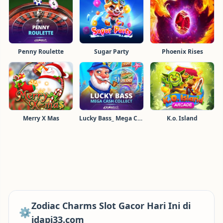
Penny Roulette
Sugar Party
Phoenix Rises
Lucky Bass_ Mega Cash Collect
K.o. Island
Merry X Mas
Zodiac Charms Slot Gacor Hari Ini di
⚙️
idapi33.com