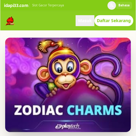
idapi33.com
Slot Gacor Terpercaya
Bahasa
Masuk
Daftar Sekarang