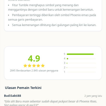
Fitur Tumble menghapus simbol yang menang dan
menggantinya dengan simbol baru untuk kemenangan beruntun.
Pembayaran tertinggi diberikan oleh simbol Phoenix emas pada
semua garis pembayaran.
Semua kemenangan dihitung dari gulungan paling kiri ke kanan.
5
4.9
4
3
⭐⭐⭐⭐⭐
2
2845 Berdasarkan 2.845 ulasan pengguna
1
Ulasan Pemain Terkini
BudiSakti88
2 jam yang lalu
“Gila sih! Baru main sebentar sudah dapat jackpot besar di Phoenix Rises.
Slot paling gacor di api33!”