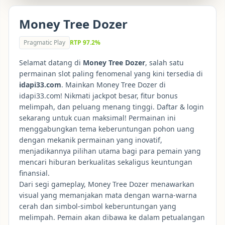
▶
Money Tree Dozer
Pragmatic Play
RTP 97.2%
Selamat datang di
Money Tree Dozer
, salah satu
permainan slot paling fenomenal yang kini tersedia di
idapi33.com
. Mainkan Money Tree Dozer di
idapi33.com! Nikmati jackpot besar, fitur bonus
melimpah, dan peluang menang tinggi. Daftar & login
sekarang untuk cuan maksimal! Permainan ini
menggabungkan tema keberuntungan pohon uang
dengan mekanik permainan yang inovatif,
menjadikannya pilihan utama bagi para pemain yang
mencari hiburan berkualitas sekaligus keuntungan
finansial.
Dari segi gameplay, Money Tree Dozer menawarkan
visual yang memanjakan mata dengan warna-warna
cerah dan simbol-simbol keberuntungan yang
melimpah. Pemain akan dibawa ke dalam petualangan