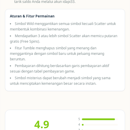
tarik saldo Anda melalui akun idapi33.
Aturan & Fitur Permainan
Simbol Wild menggantikan semua simbol kecuali Scatter untuk
membentuk kombinasi kemenangan.
Mendapatkan 3 atau lebih simbol Scatter akan memicu putaran
gratis (Free Spins).
Fitur Tumble menghapus simbol yang menang dan
menggantinya dengan simbol baru untuk peluang menang
beruntun.
Pembayaran dihitung berdasarkan garis pembayaran aktif
sesuai dengan tabel pembayaran game.
Simbol misterius dapat berubah menjadi simbol yang sama
untuk menciptakan kemenangan besar secara instan.
5
4.9
4