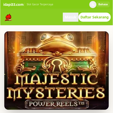
idapi33.com
Slot Gacor Terpercaya
Bahasa
Masuk
Daftar Sekarang