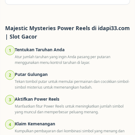
Majestic Mysteries Power Reels di idapi33.com
| Slot Gacor
Tentukan Taruhan Anda
1
Atur jumlah taruhan yang ingin Anda pasang per putaran
menggunakan menu kontrol taruhan di layar.
Putar Gulungan
2
Tekan tombol putar untuk memulai permainan dan cocokkan simbol-
simbol misterius untuk memenangkan hadiah.
Aktifkan Power Reels
3
Manfaatkan fitur Power Reels untuk meningkatkan jumlah simbol
yang muncul dan memperbesar peluang menang.
Klaim Kemenangan
4
Kumpulkan pembayaran dari kombinasi simbol yang menang dan