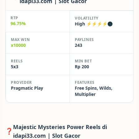
idapi33.com | Slot Gacor
RTP
VOLATILITY
96.75%
High ⚡⚡⚡⚡🌑
MAX WIN
PAYLINES
x10000
243
REELS
MIN BET
5x3
Rp 200
PROVIDER
FEATURES
Pragmatic Play
Free Spins, Wilds,
Multiplier
Majestic Mysteries Power Reels di
❓
idapi33.com | Slot Gacor