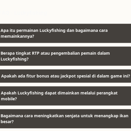
FAQ - Luckyfishing
Apa itu permainan Luckyfishing dan bagaimana cara
memainkannya?
Berapa tingkat RTP atau pengembalian pemain dalam
Luckyfishing?
Apakah ada fitur bonus atau jackpot spesial di dalam game ini?
Apakah Luckyfishing dapat dimainkan melalui perangkat
mobile?
Bagaimana cara meningkatkan senjata untuk menangkap ikan
besar?