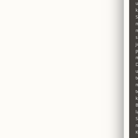
u
k
S
m
m
s
j
p
m
D
u
t
m
t
k
B
l
S
n
K