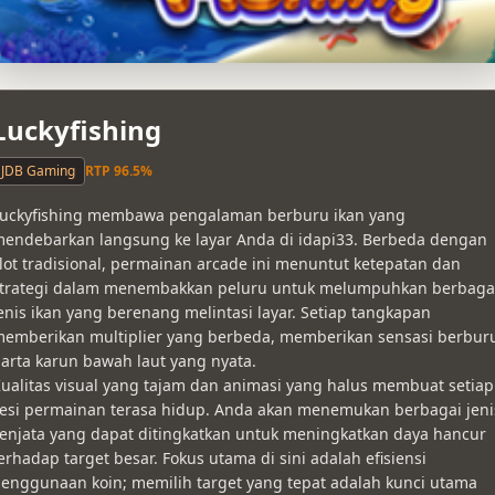
▶
Luckyfishing
JDB Gaming
RTP 96.5%
uckyfishing membawa pengalaman berburu ikan yang
endebarkan langsung ke layar Anda di idapi33. Berbeda dengan
lot tradisional, permainan arcade ini menuntut ketepatan dan
trategi dalam menembakkan peluru untuk melumpuhkan berbaga
enis ikan yang berenang melintasi layar. Setiap tangkapan
emberikan multiplier yang berbeda, memberikan sensasi berbur
arta karun bawah laut yang nyata.
ualitas visual yang tajam dan animasi yang halus membuat setiap
esi permainan terasa hidup. Anda akan menemukan berbagai jeni
enjata yang dapat ditingkatkan untuk meningkatkan daya hancur
erhadap target besar. Fokus utama di sini adalah efisiensi
enggunaan koin; memilih target yang tepat adalah kunci utama