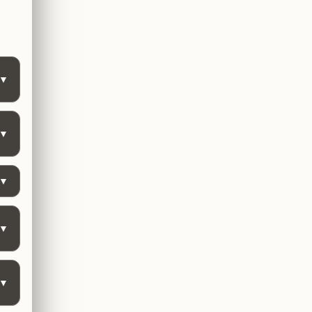
▼
▼
▼
▼
▼