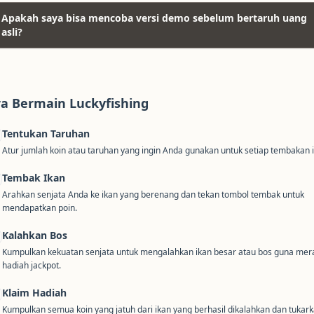
Apakah saya bisa mencoba versi demo sebelum bertaruh uang
asli?
a Bermain Luckyfishing
Tentukan Taruhan
Atur jumlah koin atau taruhan yang ingin Anda gunakan untuk setiap tembakan i
Tembak Ikan
Arahkan senjata Anda ke ikan yang berenang dan tekan tombol tembak untuk
mendapatkan poin.
Kalahkan Bos
Kumpulkan kekuatan senjata untuk mengalahkan ikan besar atau bos guna mer
hadiah jackpot.
Klaim Hadiah
Kumpulkan semua koin yang jatuh dari ikan yang berhasil dikalahkan dan tukar