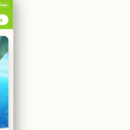
ahasa
ng