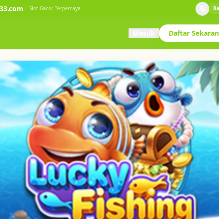
i33.com
Slot Gacor Terpercaya
B
Masuk
Daftar Sekara