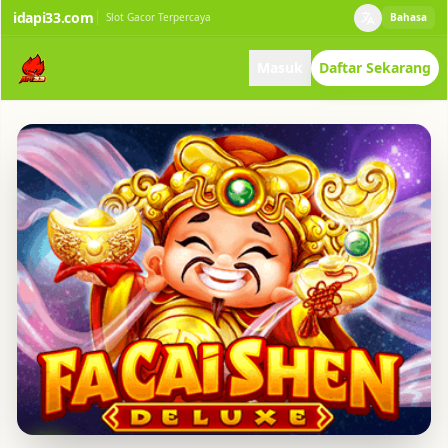
idapi33.com
Slot Gacor Terpercaya
Bahasa
Masuk
Daftar Sekarang